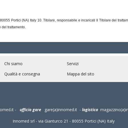
55 Portici (NA) Italy 10. Titolare, responsabile e incaricati Il Titolare del tratta
e del trattamento.
Chi siamo
Servizi
Qualità e consegna
Mappa del sito
nomed.it
-
ufficio gare
gare(a)innomed.it
-
logistica
magazzino(a)i
Innomed srl - via Gianturco 21 - 80055 Portici (NA) Italy