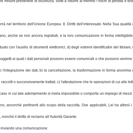
e misure preventive di sicurezza, volte a ridurre al minimo i rischi di perdita e di
nel territorio dell'Unione Europea. 8. Diritti dell’interessato Nella Sua qualità di i
 anche se non ancora registrati, e la loro comunicazione in forma intelligibile; ii.
uato con l'ausilio di strumenti elettronici; d) degli estremi identificativi del titol
soggetti ai quali i dati personali possono essere comunicati o che possono venirne a
vero l'integrazione dei dati; b) la cancellazione, la trasformazione in forma anonima o
 raccolti o successivamente trattati; c) l'attestazione che le operazioni di cui alle 
il caso in cui tale adempimento si rivela impossibile o comporta un impiego di mezzi m
 ancorché pertinenti allo scopo della raccolta. Ove applicabili, Lei ha altresì i diritt
), nonché il diritto di reclamo all’Autorità Garante.
itti inviando una comunicazione: