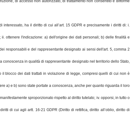
struzione, di accesso non autorizzato, di trattamento non consentito e difforme
nteressato, ha il diritto di cui all’art. 15 GDPR e precisamente i diritti di: i.
 ottenere l'indicazione: a) dell'origine dei dati personali; b) delle finalità e
are, dei responsabili e del rappresentante designato ai sensi dell'art. 5, comma 2
 conoscenza in qualità di rappresentante designato nel territorio dello Stato,
 il blocco dei dati trattati in violazione di legge, compresi quelli di cui non è
lettere a) e b) sono state portate a conoscenza, anche per quanto riguarda il loro
anifestamente sproporzionato rispetto al diritto tutelato; iv. opporsi, in tutto o
i di cui agli artt. 16-21 GDPR (Diritto di rettifica, diritto all’oblio, diritto di