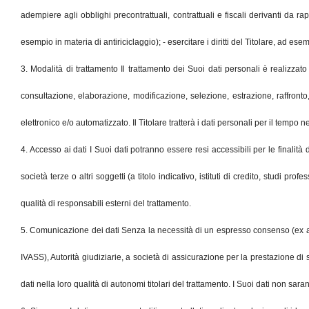
adempiere agli obblighi precontrattuali, contrattuali e fiscali derivanti da 
esempio in materia di antiriciclaggio); - esercitare i diritti del Titolare, ad esemp
3. Modalità di trattamento Il trattamento dei Suoi dati personali è realizza
consultazione, elaborazione, modificazione, selezione, estrazione, raffronto
elettronico e/o automatizzato. Il Titolare tratterà i dati personali per il temp
4. Accesso ai dati I Suoi dati potranno essere resi accessibili per le finalità di
società terze o altri soggetti (a titolo indicativo, istituti di credito, studi pr
qualità di responsabili esterni del trattamento.
5. Comunicazione dei dati Senza la necessità di un espresso consenso (ex art. 24 
IVASS), Autorità giudiziarie, a società di assicurazione per la prestazione di s
dati nella loro qualità di autonomi titolari del trattamento. I Suoi dati non saran