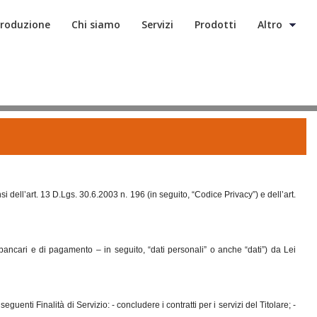
troduzione
Chi siamo
Servizi
Prodotti
Altro
si dell’art. 13 D.Lgs. 30.6.2003 n. 196 (in seguito, “Codice Privacy”) e dell’art.
ti bancari e di pagamento – in seguito, “dati personali” o anche “dati”) da Lei
eguenti Finalità di Servizio: - concludere i contratti per i servizi del Titolare; -