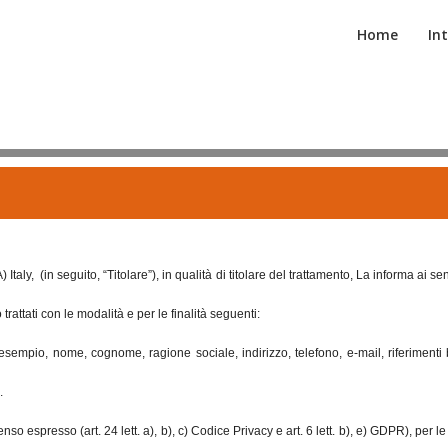
Home
In
y, (in seguito, “Titolare”), in qualità di titolare del trattamento, La informa ai sen
ttati con le modalità e per le finalità seguenti:
 (ad esempio, nome, cognome, ragione sociale, indirizzo, telefono, e-mail, riferimen
.
so espresso (art. 24 lett. a), b), c) Codice Privacy e art. 6 lett. b), e) GDPR), per le s