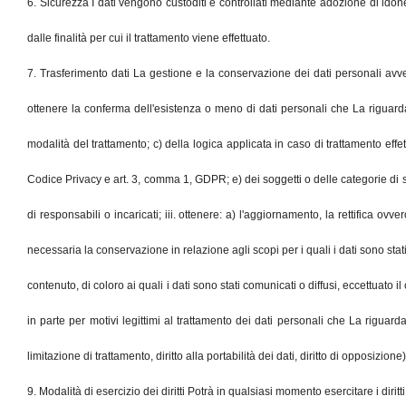
6. Sicurezza I dati vengono custoditi e controllati mediante adozione di idone
dalle finalità per cui il trattamento viene effettuato.
7. Trasferimento dati La gestione e la conservazione dei dati personali avverrà 
ottenere la conferma dell'esistenza o meno di dati personali che La riguardano,
modalità del trattamento; c) della logica applicata in caso di trattamento effett
Codice Privacy e art. 3, comma 1, GDPR; e) dei soggetti o delle categorie di 
di responsabili o incaricati; iii. ottenere: a) l'aggiornamento, la rettifica ov
necessaria la conservazione in relazione agli scopi per i quali i dati sono stati
contenuto, di coloro ai quali i dati sono stati comunicati o diffusi, eccettuato 
in parte per motivi legittimi al trattamento dei dati personali che La riguardano,
limitazione di trattamento, diritto alla portabilità dei dati, diritto di opposizione
9. Modalità di esercizio dei diritti Potrà in qualsiasi momento esercitare i dir