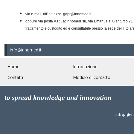
via e-mail, all'indirizzo: gdpr@innomed.it
oppure via posta A.R., a: Innomed srl, via Emanuele Gianturco 21 800
trattamento è custodito ed è consultabile presso la sede del Titolar
info@innomed.it
Home
Introduzione
Contatti
Modulo di contatto
to spread knowledge and innovation
info(a)in