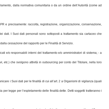
regolamento, dalla normativa comunitaria o da un ordine dell’Autorità (come ad
 GDPR e precisamente: raccolta, registrazione, organizzazione, conservazione,
ei dati. I Suoi dati personali sono sottoposti a trattamento sia cartaceo che
 dalla cessazione del rapporto per le Finalità di Servizio.
aricati e/o responsabili interni del trattamento e/o amministratori di sistema; - a
tivi, etc.) che svolgono attività in outsourcing per conto del Titolare, nella loro
care i Suoi dati per le finalità di cui all’art. 2 a Organismi di vigilanza (quali
a per legge per l’espletamento delle finalità dette. Detti soggetti tratteranno i