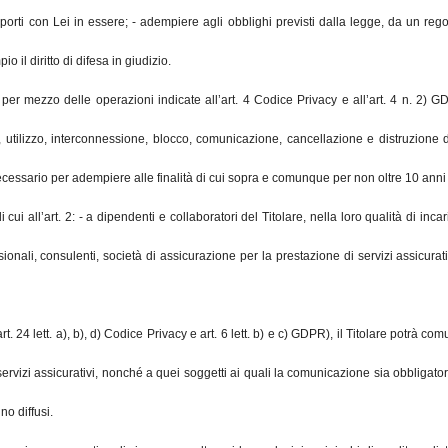
rapporti con Lei in essere; - adempiere agli obblighi previsti dalla legge, da un 
io il diritto di difesa in giudizio.
to per mezzo delle operazioni indicate all’art. 4 Codice Privacy e all’art. 4 n. 2)
, utilizzo, interconnessione, blocco, comunicazione, cancellazione e distruzione d
o necessario per adempiere alle finalità di cui sopra e comunque per non oltre 10 anni
 cui all’art. 2: - a dipendenti e collaboratori del Titolare, nella loro qualità di inc
ofessionali, consulenti, società di assicurazione per la prestazione di servizi assicura
lett. a), b), d) Codice Privacy e art. 6 lett. b) e c) GDPR), il Titolare potrà comuni
ervizi assicurativi, nonché a quei soggetti ai quali la comunicazione sia obbligatori
no diffusi.